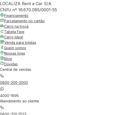
LOCALIZA Rent a Car S/A
CNPJ nº 16.670.085/0001-55
Financiamento
Parcelamento no cartão
Carro na troca
Tabela Fipe
Carro Ideal
Venda para lojistas
Quem somos
Nossas lojas
Blog
Dúvidas
Central de vendas
0800-200-2000
4000-1695
Atendimento ao cliente
0800-701-2523