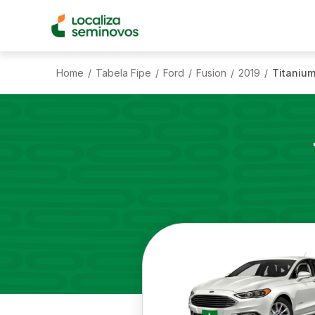
Home
Tabela Fipe
Ford
Fusion
2019
Titanium
/
/
/
/
/