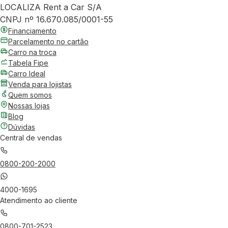
LOCALIZA Rent a Car S/A
CNPJ nº 16.670.085/0001-55
Financiamento
Parcelamento no cartão
Carro na troca
Tabela Fipe
Carro Ideal
Venda para lojistas
Quem somos
Nossas lojas
Blog
Dúvidas
Central de vendas
0800-200-2000
4000-1695
Atendimento ao cliente
0800-701-2523