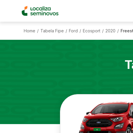
Home
Tabela Fipe
Ford
Ecosport
2020
Freest
/
/
/
/
/
T