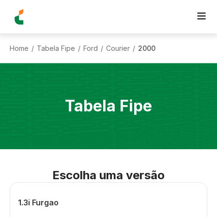
Home
Tabela Fipe
Ford
Courier
2000
/
/
/
/
Tabela Fipe
Escolha uma versão
1.3i Furgao