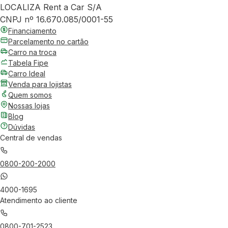
LOCALIZA Rent a Car S/A
CNPJ nº 16.670.085/0001-55
Financiamento
Parcelamento no cartão
Carro na troca
Tabela Fipe
Carro Ideal
Venda para lojistas
Quem somos
Nossas lojas
Blog
Dúvidas
Central de vendas
0800-200-2000
4000-1695
Atendimento ao cliente
0800-701-2523