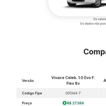
Os valor
Os dados não poss
Compa
Vivace Celeb. 1.0 Evo F.
A
Versão
Flex 8v
Código Fipe
001344-7
Preço
R$ 27.386