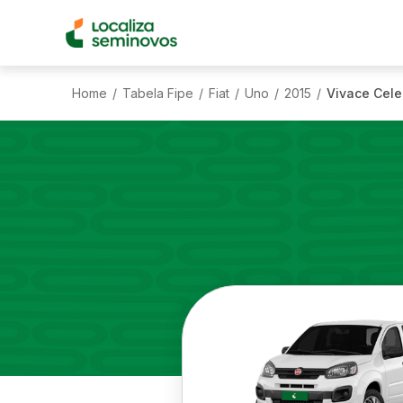
Home
Tabela Fipe
Fiat
Uno
2015
Vivace Celeb
/
/
/
/
/