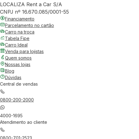
LOCALIZA Rent a Car S/A
CNPJ nº 16.670.085/0001-55
Financiamento
Parcelamento no cartão
Carro na troca
Tabela Fipe
Carro Ideal
Venda para lojistas
Quem somos
Nossas lojas
Blog
Dúvidas
Central de vendas
0800-200-2000
4000-1695
Atendimento ao cliente
0800-701-2523