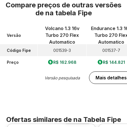
Compare preços de outras versões
de
na tabela Fipe
Volcano 1.3 16v
Endurance 1.3 1
Turbo 270 Flex
Turbo 270 Fle
Versão
Automatico
Automatico
Código Fipe
001539-3
001537-7
Preço
R$ 162.968
R$ 144.821
Mais detalhes
Versão pesquisada
Ofertas similares de
na Tabela Fipe
Foto 360º