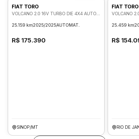
FIAT TORO
FIAT TORO
VOLCANO 2.0 16V TURBO DIE 4X4 AUTOMATICO
25.159 km
2025/2025
AUTOMAT.
25.459 km
2
R$ 175.390
R$ 154.0
SINOP/MT
RIO DE JA