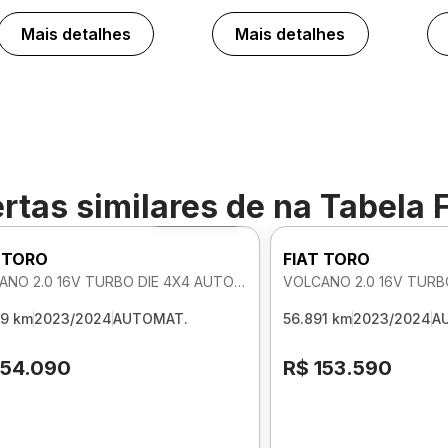
Mais detalhes
Mais detalhes
rtas similares de
na Tabela 
Foto 360º
 TORO
FIAT TORO
VOLCANO 2.0 16V TURBO DIE 4X4 AUTOMATICO
59 km
2023/2024
AUTOMAT.
56.891 km
2023/2024
A
154.090
R$ 153.590