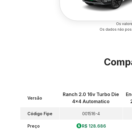
Os valor
Os dados não poss
Compa
Ranch 2.0 16v Turbo Die
En
Versão
4x4 Automatico
Código Fipe
001516-4
Preço
R$ 128.686