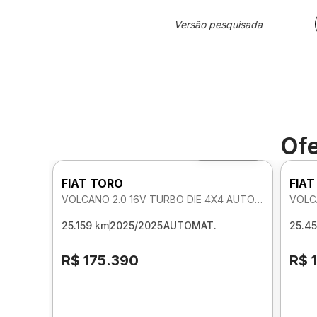
Versão pesquisada
Ofe
Foto 360º
FIAT TORO
FIAT
VOLCANO 2.0 16V TURBO DIE 4X4 AUTOMATICO
25.159 km
2025/2025
AUTOMAT.
25.4
R$ 175.390
R$ 