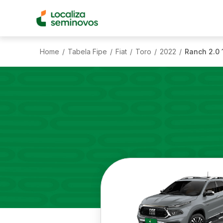
Home
Tabela Fipe
Fiat
Toro
2022
Ranch 2.0 
/
/
/
/
/