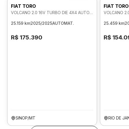
FIAT TORO
FIAT TORO
VOLCANO 2.0 16V TURBO DIE 4X4 AUTOMATICO
25.159 km
2025/2025
AUTOMAT.
25.459 km
2
R$ 175.390
R$ 154.0
SINOP/MT
RIO DE JA