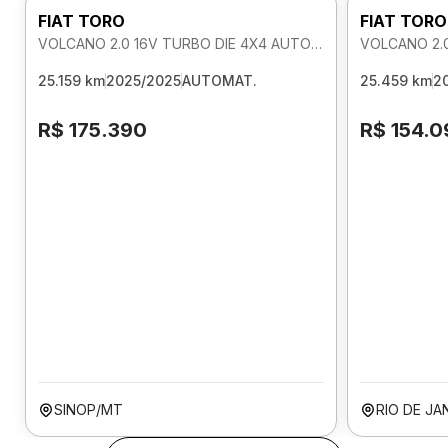
FIAT TORO
FIAT TORO
VOLCANO 2.0 16V TURBO DIE 4X4 AUTOMATICO
25.159 km
2025/2025
AUTOMAT.
25.459 km
2
R$ 175.390
R$ 154.0
SINOP/MT
RIO DE JA