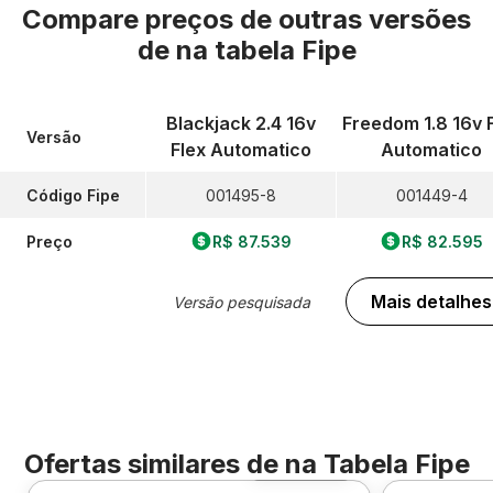
Compare preços de outras versões
de
na tabela Fipe
Blackjack 2.4 16v
Freedom 1.8 16v 
Versão
Flex Automatico
Automatico
Código Fipe
001495-8
001449-4
Preço
R$ 87.539
R$ 82.595
Mais detalhes
Versão pesquisada
Ofertas similares de
na Tabela Fipe
Foto 360º