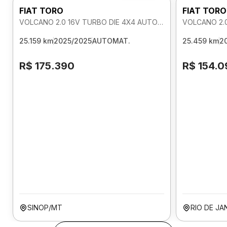
FIAT TORO
FIAT TORO
VOLCANO 2.0 16V TURBO DIE 4X4 AUTOMATICO
25.159 km
2025/2025
AUTOMAT.
25.459 km
2
R$ 175.390
R$ 154.0
SINOP/MT
RIO DE JA