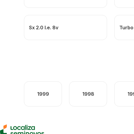
Sx 2.0 I.e. 8v
Turbo 
1999
1998
19