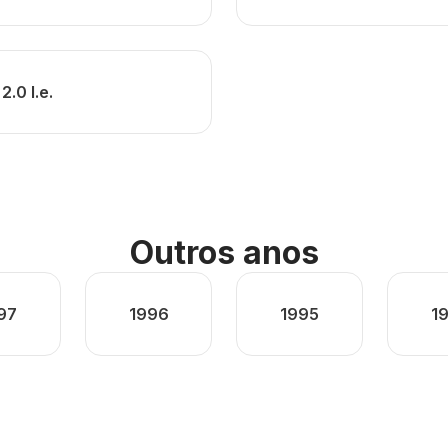
2.0 I.e.
Outros anos
97
1996
1995
1