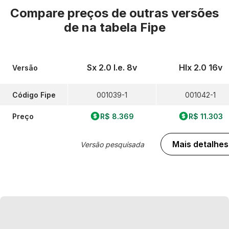
Compare preços de outras versões
de
na tabela Fipe
Sx 2.0 I.e. 8v
Hlx 2.0 16v
Versão
Código Fipe
001039-1
001042-1
Preço
R$ 8.369
R$ 11.303
Mais detalhes
Versão pesquisada