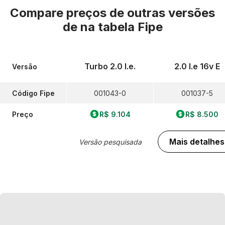
Compare preços de outras versões
de
na tabela Fipe
Turbo 2.0 I.e.
2.0 I.e 16v E
Versão
Código Fipe
001043-0
001037-5
Preço
R$ 9.104
R$ 8.500
Mais detalhes
Versão pesquisada