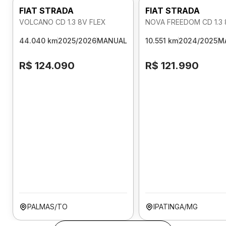
FIAT STRADA
FIAT STRADA
VOLCANO CD 1.3 8V FLEX
NOVA FREEDOM CD 1.3
44.040 km
2025/2026
MANUAL
10.551 km
2024/2025
M
R$ 124.090
R$ 121.990
PALMAS/TO
IPATINGA/MG