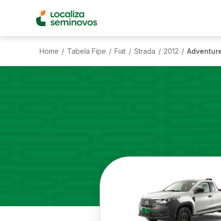
Home
Tabela Fipe
Fiat
Strada
2012
Adventure
/
/
/
/
/