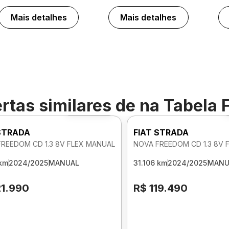
Mais detalhes
Mais detalhes
rtas similares de
na Tabela 
Foto 360º
 STRADA
FIAT STRADA
REEDOM CD 1.3 8V FLEX MANUAL
NOVA FREEDOM CD 1.3 8V 
 km
2024/2025
MANUAL
31.106 km
2024/2025
MANU
21.990
R$ 119.490