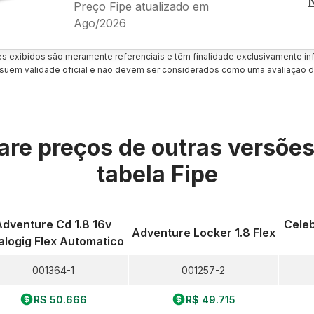
Preço Fipe atualizado em
Ago/2026
es exibidos são meramente referenciais e têm finalidade exclusivamente inf
uem validade oficial e não devem ser considerados como uma avaliação d
re preços de outras versõe
tabela Fipe
Adventure Cd 1.8 16v
Celeb
Adventure Locker 1.8 Flex
logig Flex Automatico
001364-1
001257-2
R$ 50.666
R$ 49.715