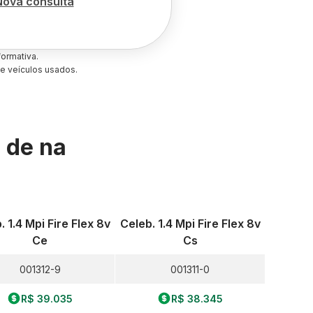
Nova consulta
ormativa.
e veículos usados.
s de
na
. 1.4 Mpi Fire Flex 8v
Celeb. 1.4 Mpi Fire Flex 8v
Ce
Cs
001312-9
001311-0
R$ 39.035
R$ 38.345