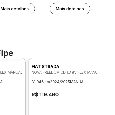
Mais detalhes
Mais detalhes
Fipe
Foto 360º
FIAT STRADA
FLEX MANUAL
NOVA FREEDOM CD 1.3 8V FLEX MANUAL
AL
31.946 km
2024/2025
MANUAL
R$ 119.490