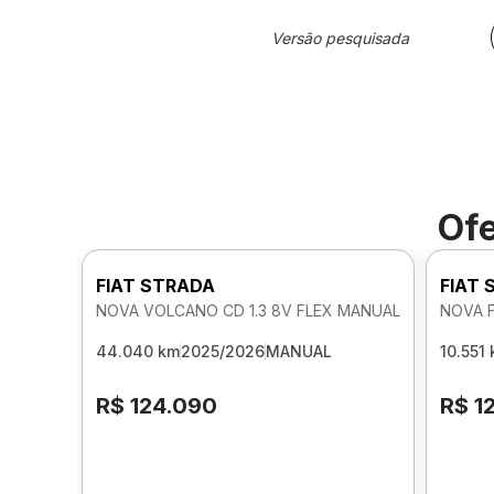
Versão pesquisada
Ofe
FIAT STRADA
FIAT
NOVA VOLCANO CD 1.3 8V FLEX MANUAL
NOVA F
44.040 km
2025/2026
MANUAL
10.551
R$ 124.090
R$ 1