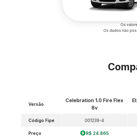
Os valor
Os dados não poss
Compa
Celebration 1.0 Fire Flex
El
Versão
8v
Código Fipe
001239-4
Preço
R$ 24.865