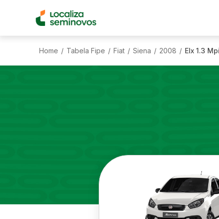
Home
Tabela Fipe
Fiat
Siena
2008
Elx 1.3 Mp
/
/
/
/
/