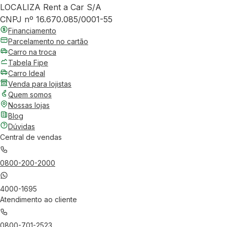
LOCALIZA Rent a Car S/A
CNPJ nº 16.670.085/0001-55
Financiamento
Parcelamento no cartão
Carro na troca
Tabela Fipe
Carro Ideal
Venda para lojistas
Quem somos
Nossas lojas
Blog
Dúvidas
Central de vendas
0800-200-2000
4000-1695
Atendimento ao cliente
0800-701-2523