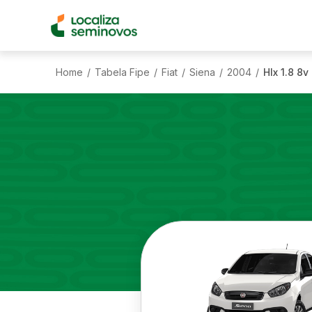
Home
Tabela Fipe
Fiat
Siena
2004
Hlx 1.8 8v
/
/
/
/
/