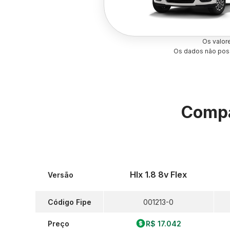
Os valor
Os dados não poss
Compa
Hlx 1.8 8v Flex
Versão
Código Fipe
001213-0
Preço
R$ 17.042