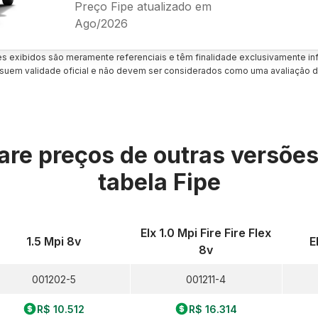
Preço Fipe atualizado em
Ago/2026
es exibidos são meramente referenciais e têm finalidade exclusivamente inf
uem validade oficial e não devem ser considerados como uma avaliação d
re preços de outras versõe
tabela Fipe
Elx 1.0 Mpi Fire Fire Flex
1.5 Mpi 8v
E
8v
001202-5
001211-4
R$ 10.512
R$ 16.314