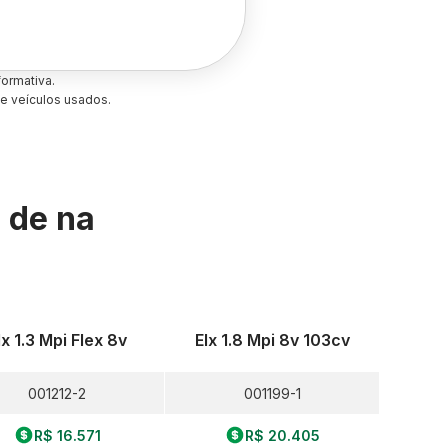
ormativa.
e veículos usados.
s de
na
lx 1.3 Mpi Flex 8v
Elx 1.8 Mpi 8v 103cv
001212-2
001199-1
R$ 16.571
R$ 20.405