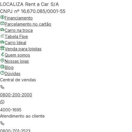
LOCALIZA Rent a Car S/A
CNPJ nº 16.670.085/0001-55
Financiamento
Parcelamento no cartão
Carro na troca
Tabela Fipe
Carro Ideal
Venda para lojistas
Quem somos
Nossas lojas
Blog
Dúvidas
Central de vendas
0800-200-2000
4000-1695
Atendimento ao cliente
0800-701-2523