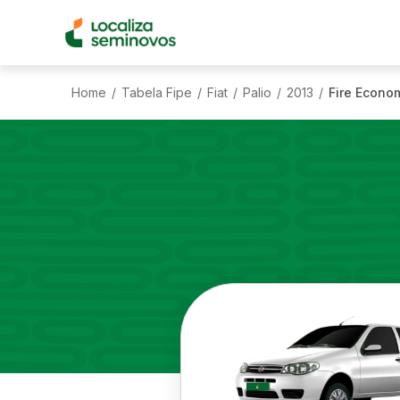
Home
Tabela Fipe
Fiat
Palio
2013
Fire Econom
/
/
/
/
/