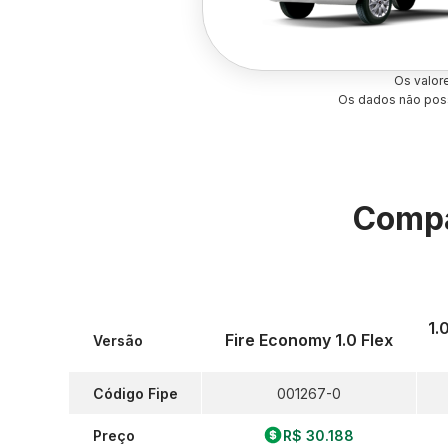
Os valor
Os dados não poss
Compa
1.
Fire Economy 1.0 Flex
Versão
Código Fipe
001267-0
Preço
R$ 30.188