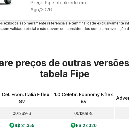
Preço Fipe atualizado em
Ago/2026
es exibidos são meramente referenciais e têm finalidade exclusivamente inf
uem validade oficial e não devem ser considerados como uma avaliação d
re preços de outras versõe
tabela Fipe
0 Cel. Econ. Italia F.flex
1.0 Celebr. Economy F.flex
Adven
8v
8v
001269-6
001268-8
R$ 31.355
R$ 27.020