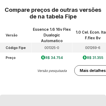
Compare preços de outras versões
de
na tabela Fipe
Essence 1.6 16v Flex
1.0 Cel. Econ. Ita
Dualogic
Versão
F.flex 8v
Automatico
Código Fipe
001325-0
001269-6
Preço
R$ 34.754
R$ 31.355
Mais detalhes
Versão pesquisada