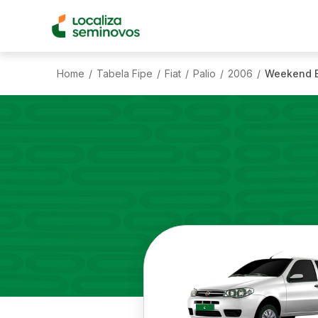
Home
Tabela Fipe
Fiat
Palio
2006
Weekend Ex
/
/
/
/
/