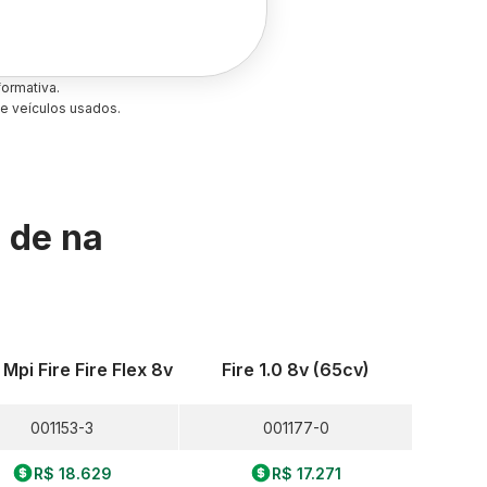
ormativa.
e veículos usados.
s de
na
 Mpi Fire Fire Flex 8v
Fire 1.0 8v (65cv)
001153-3
001177-0
R$ 18.629
R$ 17.271