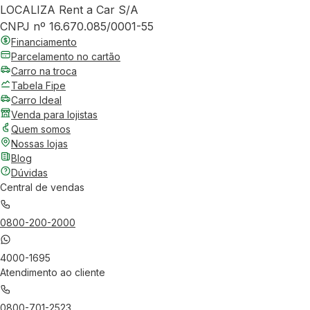
LOCALIZA Rent a Car S/A
CNPJ nº 16.670.085/0001-55
Financiamento
Parcelamento no cartão
Carro na troca
Tabela Fipe
Carro Ideal
Venda para lojistas
Quem somos
Nossas lojas
Blog
Dúvidas
Central de vendas
0800-200-2000
4000-1695
Atendimento ao cliente
0800-701-2523