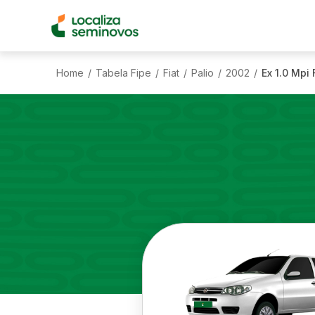
Home
Tabela Fipe
Fiat
Palio
2002
Ex 1.0 Mpi 
/
/
/
/
/