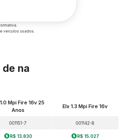
ormativa.
e veículos usados.
s de
na
 1.0 Mpi Fire 16v 25
Elx 1.3 Mpi Fire 16v
Anos
001151-7
001142-8
R$ 13.830
R$ 15.027