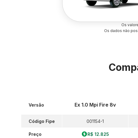
Os valor
Os dados não poss
Compa
Ex 1.0 Mpi Fire 8v
Versão
Código Fipe
001154-1
Preço
R$ 12.825