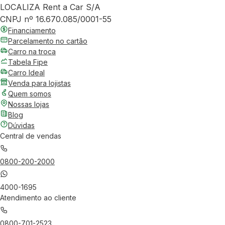
LOCALIZA Rent a Car S/A
CNPJ nº 16.670.085/0001-55
Financiamento
Parcelamento no cartão
Carro na troca
Tabela Fipe
Carro Ideal
Venda para lojistas
Quem somos
Nossas lojas
Blog
Dúvidas
Central de vendas
0800-200-2000
4000-1695
Atendimento ao cliente
0800-701-2523