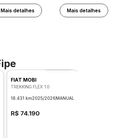
Mais detalhes
Mais detalhes
Fipe
Foto 360º
FIAT MOBI
TREKKING FLEX 1.0
18.431 km
2025/2026
MANUAL
R$ 74.190