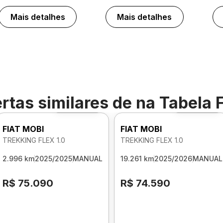
Mais detalhes
Mais detalhes
rtas similares de
na Tabela 
Foto 360º
Foto 360º
FIAT MOBI
FIAT MOBI
TREKKING FLEX 1.0
TREKKING FLEX 1.0
2.996 km
2025/2025
MANUAL
19.261 km
2025/2026
MANUAL
R$ 75.090
R$ 74.590