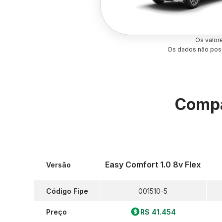
Os valor
Os dados não poss
Compa
Easy Comfort 1.0 8v Flex
Versão
Código Fipe
001510-5
Preço
R$ 41.454