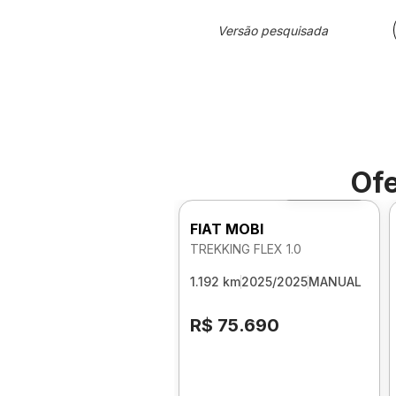
Versão pesquisada
Ofe
Foto 360º
FIAT MOBI
TREKKING FLEX 1.0
1.192 km
2025/2025
MANUAL
R$ 75.690