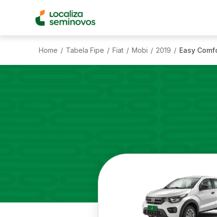
Home
Tabela Fipe
Fiat
Mobi
2019
Easy Comfor
/
/
/
/
/