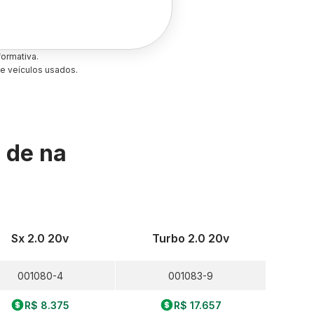
ormativa.
e veículos usados.
s de
na
Sx 2.0 20v
Turbo 2.0 20v
001080-4
001083-9
R$ 8.375
R$ 17.657