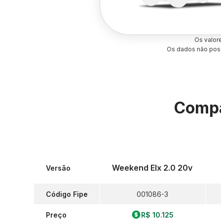
Os valor
Os dados não poss
Compa
Weekend Elx 2.0 20v
Versão
Código Fipe
001086-3
Preço
R$ 10.125