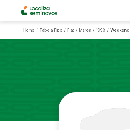
Home
Tabela Fipe
Fiat
Marea
1998
Weekend 
/
/
/
/
/