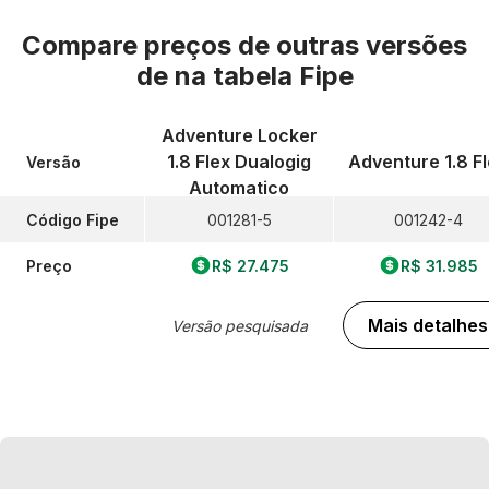
Compare preços de outras versões
de
na tabela Fipe
Adventure Locker
1.8 Flex Dualogig
Adventure 1.8 F
Versão
Automatico
Código Fipe
001281-5
001242-4
Preço
R$ 27.475
R$ 31.985
Mais detalhes
Versão pesquisada