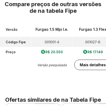
Compare preços de outras versões
de
na tabela Fipe
Furgao 1.5 Mpi I.e.
Furgao 1.3 Fle
Versão
Código Fipe
001001-4
001027-8
Preço
R$ 20.550
R$ 17.149
Mais detalhes
Versão pesquisada
Ofertas similares de
na Tabela Fipe
Foto 360º
F