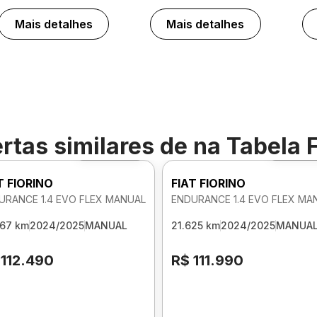
Mais detalhes
Mais detalhes
rtas similares de
na Tabela 
Foto 360º
Foto 3
T FIORINO
FIAT FIORINO
URANCE 1.4 EVO FLEX MANUAL
ENDURANCE 1.4 EVO FLEX MA
467 km
2024/2025
MANUAL
21.625 km
2024/2025
MANUA
 112.490
R$ 111.990