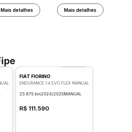
Mais detalhes
Mais detalhes
Fipe
60º
Foto 360º
FIAT FIORINO
NUAL
ENDURANCE 1.4 EVO FLEX MANUAL
L
23.875 km
2024/2025
MANUAL
R$ 111.590