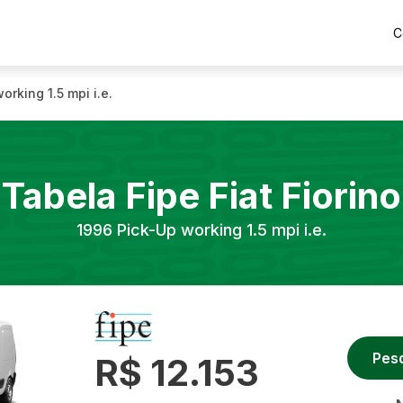
C
orking 1.5 mpi i.e.
Tabela Fipe
Fiat
Fiorino
1996
Pick-Up working 1.5 mpi i.e.
Pes
R$ 12.153