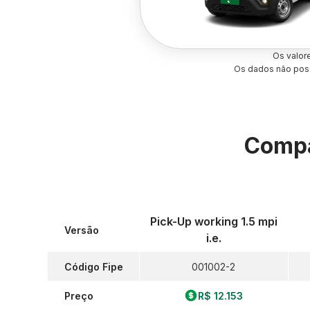
Os valor
Os dados não poss
Compa
Pick-Up working 1.5 mpi
Versão
i.e.
Código Fipe
001002-2
Preço
R$ 12.153