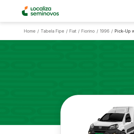
Home
Tabela Fipe
Fiat
Fiorino
1996
Pick-Up w
/
/
/
/
/