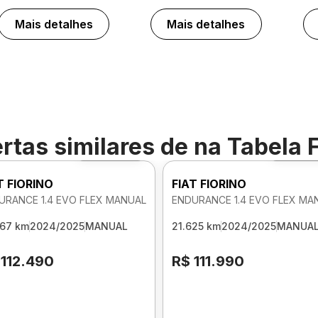
Mais detalhes
Mais detalhes
rtas similares de
na Tabela 
Foto 360º
Foto 3
T FIORINO
FIAT FIORINO
URANCE 1.4 EVO FLEX MANUAL
ENDURANCE 1.4 EVO FLEX MA
467 km
2024/2025
MANUAL
21.625 km
2024/2025
MANUA
 112.490
R$ 111.990