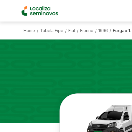
Home
Tabela Fipe
Fiat
Fiorino
1996
Furgao 1.
/
/
/
/
/