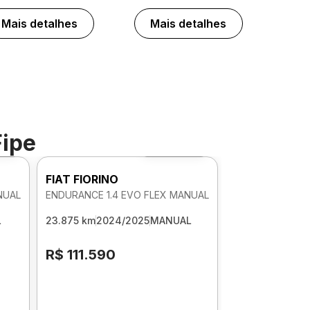
Mais detalhes
Mais detalhes
Fipe
60º
Foto 360º
FIAT FIORINO
NUAL
ENDURANCE 1.4 EVO FLEX MANUAL
L
23.875 km
2024/2025
MANUAL
R$ 111.590