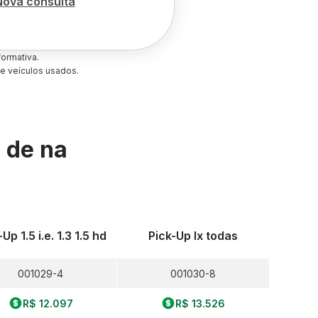
Nova consulta
ormativa.
e veículos usados.
s de
na
Up 1.5 i.e. 1.3 1.5 hd
Pick-Up lx todas
001029-4
001030-8
R$ 12.097
R$ 13.526