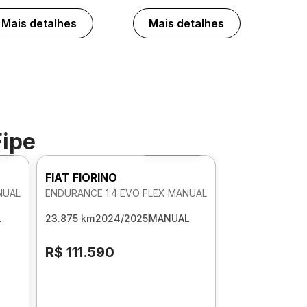
Mais detalhes
Mais detalhes
Fipe
60º
Foto 360º
FIAT FIORINO
NUAL
ENDURANCE 1.4 EVO FLEX MANUAL
L
23.875 km
2024/2025
MANUAL
R$ 111.590