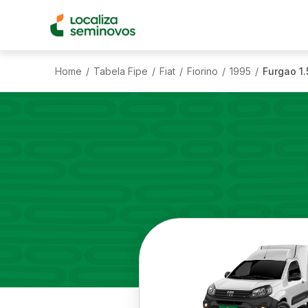
Home
Tabela Fipe
Fiat
Fiorino
1995
Furgao 1.
/
/
/
/
/