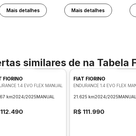
Mais detalhes
Mais detalhes
rtas similares de
na Tabela 
Foto 360º
Foto 3
T FIORINO
FIAT FIORINO
URANCE 1.4 EVO FLEX MANUAL
ENDURANCE 1.4 EVO FLEX MA
467 km
2024/2025
MANUAL
21.625 km
2024/2025
MANUA
 112.490
R$ 111.990