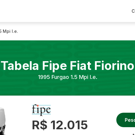
C
5 Mpi I.e.
Tabela Fipe
Fiat
Fiorino
1995
Furgao 1.5 Mpi I.e.
Pes
R$ 12.015