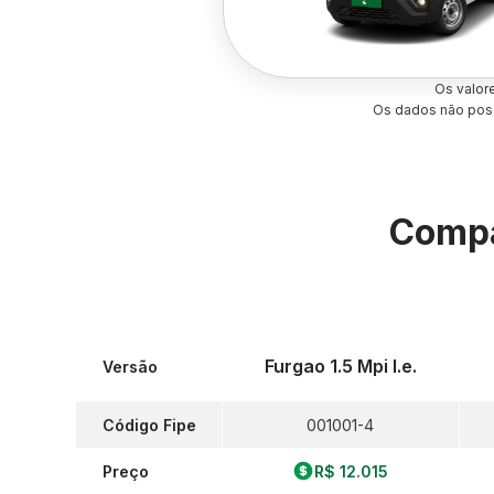
Os valor
Os dados não poss
Compa
Furgao 1.5 Mpi I.e.
Versão
Código Fipe
001001-4
Preço
R$ 12.015