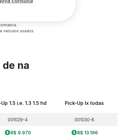
Nova consulta
ormativa.
e veículos usados.
s de
na
Up 1.5 i.e. 1.3 1.5 hd
Pick-Up lx todas
001029-4
001030-8
R$ 9.970
R$ 13.196