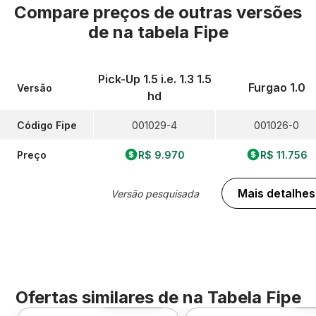
Compare preços de outras versões
de
na tabela Fipe
Pick-Up 1.5 i.e. 1.3 1.5
Furgao 1.0
Versão
hd
Código Fipe
001029-4
001026-0
Preço
R$ 9.970
R$ 11.756
Mais detalhes
Versão pesquisada
Ofertas similares de
na Tabela Fipe
Foto 360º
F