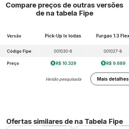
Compare preços de outras versões
de
na tabela Fipe
Pick-Up lx todas
Furgao 1.3 Fle
Versão
Código Fipe
001030-8
001027-8
Preço
R$ 10.329
R$ 9.689
Mais detalhes
Versão pesquisada
Ofertas similares de
na Tabela Fipe
Foto 360º
F