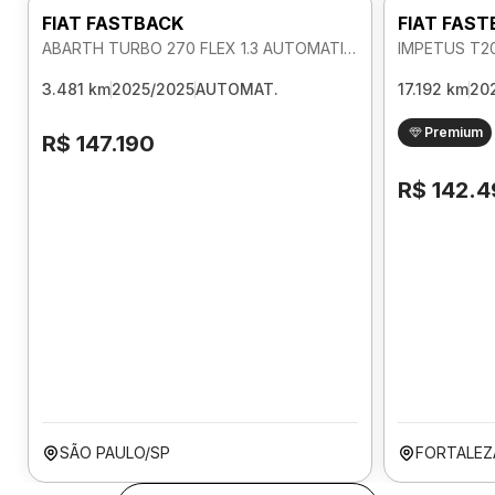
FIAT FASTBACK
FIAT FAS
ABARTH TURBO 270 FLEX 1.3 AUTOMATICO
3.481 km
2025/2025
AUTOMAT.
17.192 km
20
Premium
R$ 147.190
R$ 142.
SÃO PAULO/SP
FORTALEZ