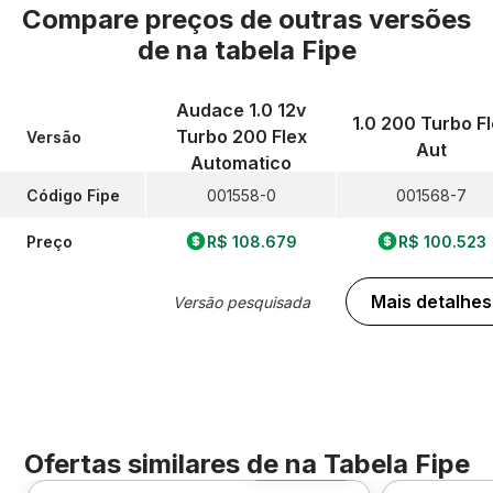
Compare preços de outras versões
de
na tabela Fipe
Audace 1.0 12v
1.0 200 Turbo F
Turbo 200 Flex
Versão
Aut
Automatico
Código Fipe
001558-0
001568-7
Preço
R$ 108.679
R$ 100.523
Mais detalhes
Versão pesquisada
Ofertas similares de
na Tabela Fipe
Foto 360º