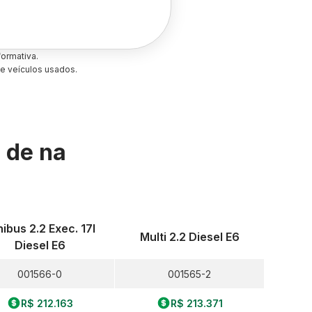
ormativa.
e veículos usados.
s de
na
nibus 2.2 Exec. 17l
Multi 2.2 Diesel E6
Diesel E6
001566-0
001565-2
R$ 212.163
R$ 213.371