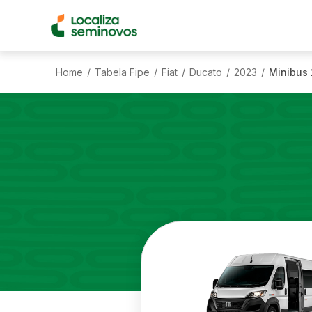
Home
Tabela Fipe
Fiat
Ducato
2023
Minibus 
/
/
/
/
/