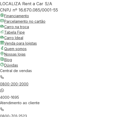
LOCALIZA Rent a Car S/A
CNPJ nº 16.670.085/0001-55
Financiamento
Parcelamento no cartão
Carro na troca
Tabela Fipe
Carro Ideal
Venda para lojistas
Quem somos
Nossas lojas
Blog
Dúvidas
Central de vendas
0800-200-2000
4000-1695
Atendimento ao cliente
0800-701-2523