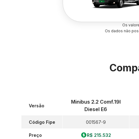
Os valor
Os dados não poss
Compa
Minibus 2.2 Comf.19l
Versão
Diesel E6
Código Fipe
001567-9
Preço
R$ 215.532