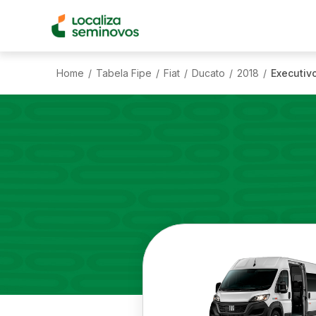
Home
Tabela Fipe
Fiat
Ducato
2018
Executivo
/
/
/
/
/