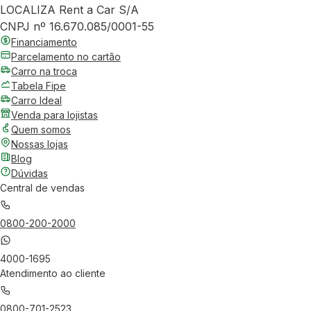
LOCALIZA Rent a Car S/A
CNPJ nº 16.670.085/0001-55
Financiamento
Parcelamento no cartão
Carro na troca
Tabela Fipe
Carro Ideal
Venda para lojistas
Quem somos
Nossas lojas
Blog
Dúvidas
Central de vendas
0800-200-2000
4000-1695
Atendimento ao cliente
0800-701-2523