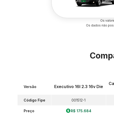
Os valor
Os dados não poss
Compa
Ca
Executivo 16l 2.3 16v Die
Versão
Código Fipe
001512-1
Preço
R$ 175.684