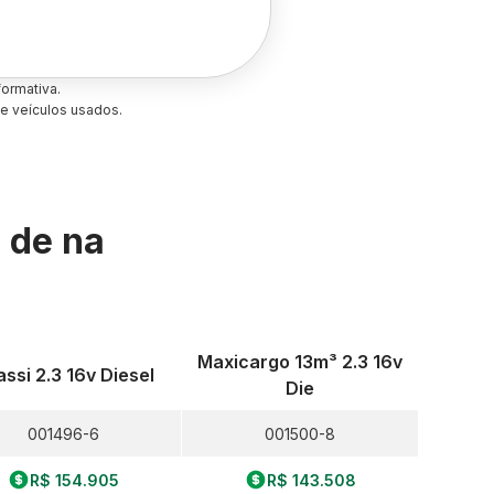
ormativa.
e veículos usados.
s de
na
Maxicargo 13m³ 2.3 16v
ssi 2.3 16v Diesel
Die
001496-6
001500-8
R$ 154.905
R$ 143.508