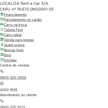
LOCALIZA Rent a Car S/A
CNPJ nº 16.670.085/0001-55
Financiamento
Parcelamento no cartão
Carro na troca
Tabela Fipe
Carro Ideal
Venda para lojistas
Quem somos
Nossas lojas
Blog
Dúvidas
Central de vendas
0800-200-2000
4000-1695
Atendimento ao cliente
0800-701-2523