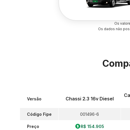
Os valor
Os dados não poss
Compa
Ca
Chassi 2.3 16v Diesel
Versão
Código Fipe
001496-6
Preço
R$ 154.905