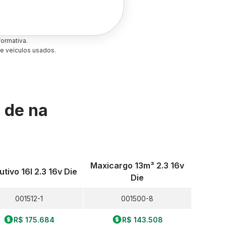
ormativa.
e veículos usados.
s de
na
Maxicargo 13m³ 2.3 16v
tivo 16l 2.3 16v Die
Die
001512-1
001500-8
R$ 175.684
R$ 143.508