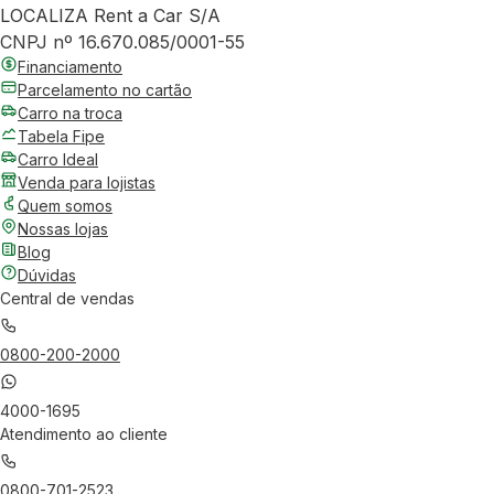
LOCALIZA Rent a Car S/A
CNPJ nº 16.670.085/0001-55
Financiamento
Parcelamento no cartão
Carro na troca
Tabela Fipe
Carro Ideal
Venda para lojistas
Quem somos
Nossas lojas
Blog
Dúvidas
Central de vendas
0800-200-2000
4000-1695
Atendimento ao cliente
0800-701-2523