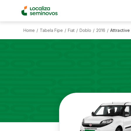
Home
Tabela Fipe
Fiat
Doblo
2016
Attractive
/
/
/
/
/