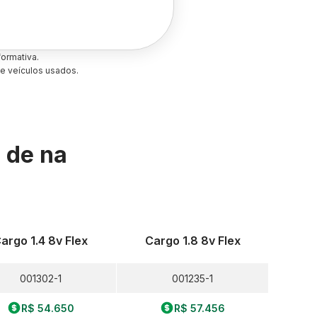
ormativa.
e veículos usados.
s de
na
argo 1.4 8v Flex
Cargo 1.8 8v Flex
001302-1
001235-1
R$ 54.650
R$ 57.456