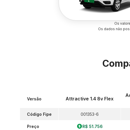
Os valor
Os dados não poss
Compa
Ad
Attractive 1.4 8v Flex
Versão
Código Fipe
001353-6
Preço
R$ 51.756