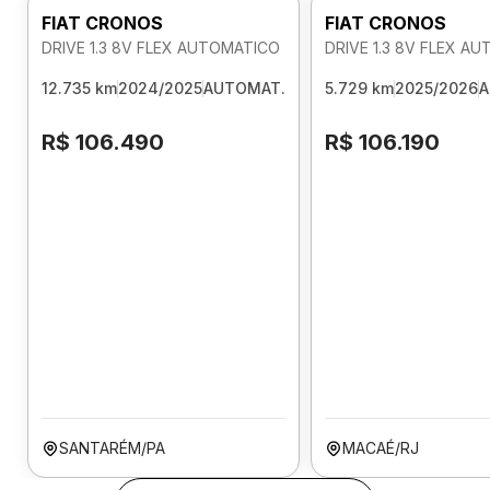
FIAT CRONOS
FIAT CRONOS
DRIVE 1.3 8V FLEX AUTOMATICO
DRIVE 1.3 8V FLEX A
12.735 km
2024/2025
AUTOMAT.
5.729 km
2025/2026
A
R$ 106.490
R$ 106.190
SANTARÉM/PA
MACAÉ/RJ