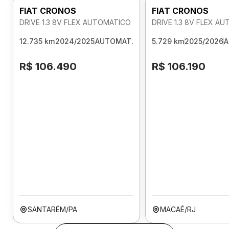
FIAT CRONOS
FIAT CRONOS
DRIVE 1.3 8V FLEX AUTOMATICO
DRIVE 1.3 8V FLEX A
12.735 km
2024/2025
AUTOMAT.
5.729 km
2025/2026
A
R$ 106.490
R$ 106.190
SANTARÉM/PA
MACAÉ/RJ