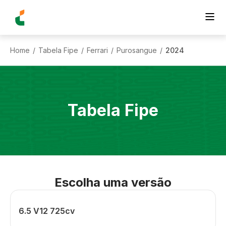
Home
Tabela Fipe
Ferrari
Purosangue
2024
/
/
/
/
Tabela Fipe
Escolha uma versão
6.5 V12 725cv