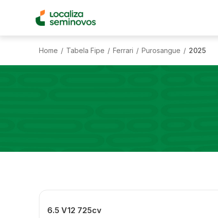
Home
Tabela Fipe
Ferrari
Purosangue
2025
/
/
/
/
6.5 V12 725cv