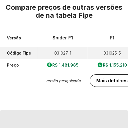
Compare preços de outras versões
de
na tabela Fipe
Spider F1
F1
Versão
Código Fipe
031027-1
031025-5
Preço
R$ 1.481.985
R$ 1.155.210
Mais detalhes
Versão pesquisada