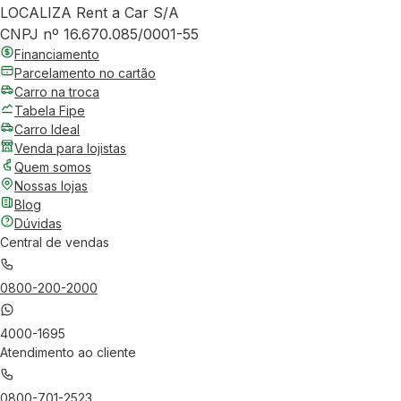
LOCALIZA Rent a Car S/A
CNPJ nº 16.670.085/0001-55
Financiamento
Parcelamento no cartão
Carro na troca
Tabela Fipe
Carro Ideal
Venda para lojistas
Quem somos
Nossas lojas
Blog
Dúvidas
Central de vendas
0800-200-2000
4000-1695
Atendimento ao cliente
0800-701-2523