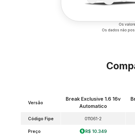
Os valor
Os dados não poss
Compa
Break Exclusive 1.6 16v
B
Versão
Automatico
Código Fipe
011061-2
Preço
R$ 10.349