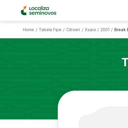
Home
Tabela Fipe
Citroen
Xsara
2001
Break 
/
/
/
/
/
T