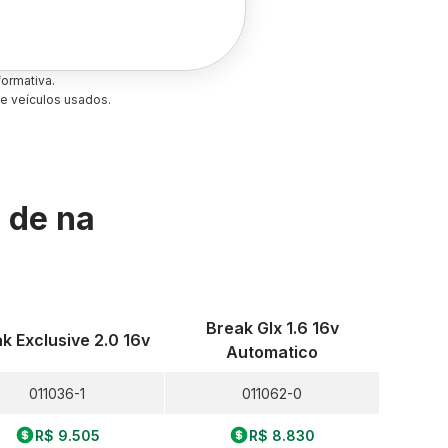
ormativa.
e veículos usados.
s de
na
Break Glx 1.6 16v
k Exclusive 2.0 16v
Automatico
011036-1
011062-0
R$ 9.505
R$ 8.830