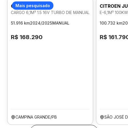
CITROEN JUMPY
Mais pesquisado
CITROEN J
CARGO 6,1M³ 1.5 16V TURBO DIE MANUAL
E-6,1M³ 100K
51.916 km
2024/2025
MANUAL
100.732 km
20
R$ 168.290
R$ 161.79
CAMPINA GRANDE/PB
SÃO JOSÉ D