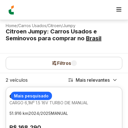
Home
/
Carros Usados
/
Citroen
/
Jumpy
Citroen Jumpy: Carros Usados e
Seminovos para comprar
no
Brasil
Filtros
2 veículos
Mais relevantes
CITROEN JUMPY
Mais pesquisado
CARGO 6,1M³ 1.5 16V TURBO DIE MANUAL
51.916 km
2024/2025
MANUAL
R$ 168.290