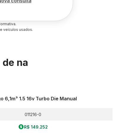
Nova consulta
ormativa.
e veículos usados.
s de
na
o 6,1m³ 1.5 16v Turbo Die Manual
011216-0
R$ 149.252