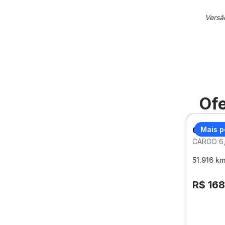
Versã
Ofe
CITROE
Mais p
CARGO 6,
51.916 k
R$ 16