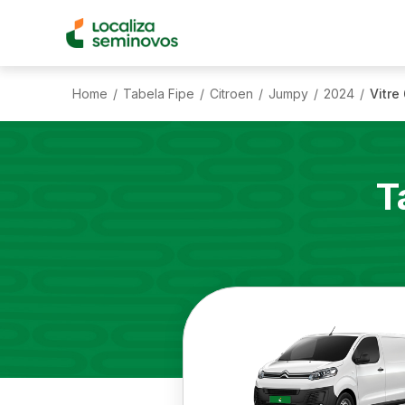
Home
Tabela Fipe
Citroen
Jumpy
2024
Vitre
/
/
/
/
/
T