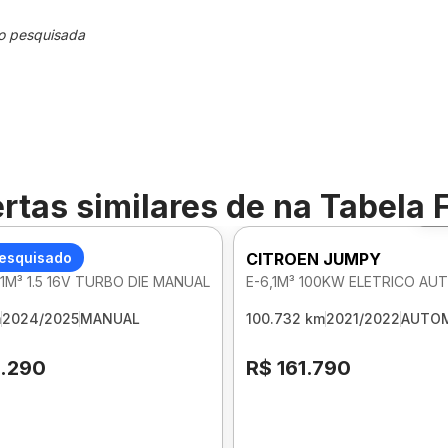
o pesquisada
rtas similares de
na Tabela 
F
N JUMPY
esquisado
CITROEN JUMPY
1M³ 1.5 16V TURBO DIE MANUAL
E-6,1M³ 100KW ELETRICO A
m
2024/2025
MANUAL
100.732 km
2021/2022
AUTOM
8.290
R$ 161.790