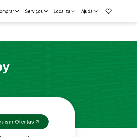
omprar
Serviços
Localiza
Ajuda
py
quisar Ofertas