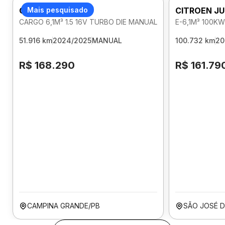
CITROEN JUMPY
Mais pesquisado
CITROEN J
CARGO 6,1M³ 1.5 16V TURBO DIE MANUAL
E-6,1M³ 100K
51.916 km
2024/2025
MANUAL
100.732 km
20
R$ 168.290
R$ 161.79
CAMPINA GRANDE/PB
SÃO JOSÉ D