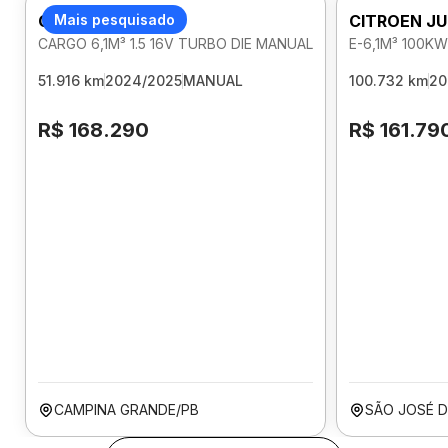
CITROEN JUMPY
Mais pesquisado
CITROEN J
CARGO 6,1M³ 1.5 16V TURBO DIE MANUAL
E-6,1M³ 100K
51.916 km
2024/2025
MANUAL
100.732 km
20
R$ 168.290
R$ 161.79
CAMPINA GRANDE/PB
SÃO JOSÉ D