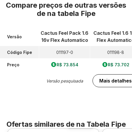
Compare preços de outras versões
de
na tabela Fipe
Cactus Feel Pack 1.6
Cactus Feel 1.6 
Versão
16v Flex Automatico
Flex Automatic
Código Fipe
011197-0
011198-8
Preço
R$ 73.854
R$ 73.702
Mais detalhes
Versão pesquisada
Ofertas similares de
na Tabela Fipe
Foto 360º