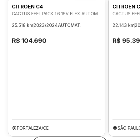
CITROEN C4
CITROEN 
CACTUS FEEL PACK 1.6 16V FLEX AUTOMATICO
CACTUS FEEL
25.518 km
2023/2024
AUTOMAT.
22.143 km
2
R$ 104.690
R$ 95.3
FORTALEZA/CE
SÃO PAUL