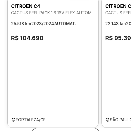
CITROEN C4
CITROEN 
CACTUS FEEL PACK 1.6 16V FLEX AUTOMATICO
CACTUS FEEL
25.518 km
2023/2024
AUTOMAT.
22.143 km
2
R$ 104.690
R$ 95.3
FORTALEZA/CE
SÃO PAUL