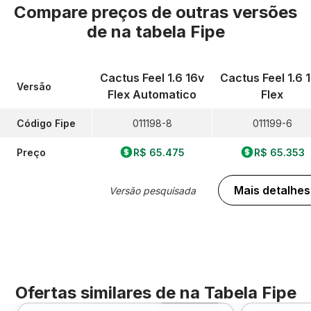
Compare preços de outras versões
de
na tabela Fipe
Cactus Feel 1.6 16v
Cactus Feel 1.6 
Versão
Flex Automatico
Flex
Código Fipe
011198-8
011199-6
Preço
R$ 65.475
R$ 65.353
Mais detalhes
Versão pesquisada
Ofertas similares de
na Tabela Fipe
Foto 360º