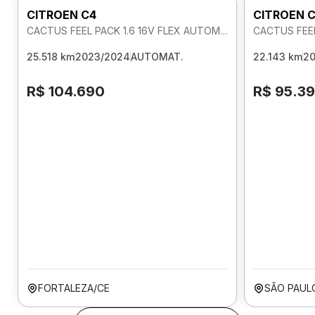
CITROEN C4
CITROEN 
CACTUS FEEL PACK 1.6 16V FLEX AUTOMATICO
CACTUS FEEL
25.518 km
2023/2024
AUTOMAT.
22.143 km
2
R$ 104.690
R$ 95.3
FORTALEZA/CE
SÃO PAUL