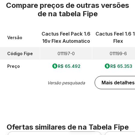
Compare preços de outras versões
de
na tabela Fipe
Cactus Feel Pack 1.6
Cactus Feel 1.6 
Versão
16v Flex Automatico
Flex
Código Fipe
011197-0
011199-6
Preço
R$ 65.492
R$ 65.353
Mais detalhes
Versão pesquisada
Ofertas similares de
na Tabela Fipe
Foto 360º