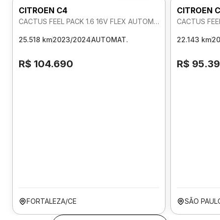
CITROEN C4
CITROEN 
CACTUS FEEL PACK 1.6 16V FLEX AUTOMATICO
CACTUS FEEL
25.518 km
2023/2024
AUTOMAT.
22.143 km
2
R$ 104.690
R$ 95.3
FORTALEZA/CE
SÃO PAUL