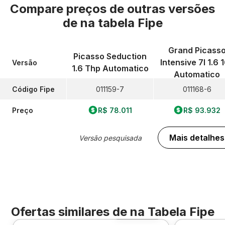
Compare preços de outras versões
de
na tabela Fipe
Grand Picass
Picasso Seduction
Intensive 7l 1.6 
Versão
1.6 Thp Automatico
Automatico
Código Fipe
011159-7
011168-6
Preço
R$ 78.011
R$ 93.932
Mais detalhes
Versão pesquisada
Ofertas similares de
na Tabela Fipe
Foto 360º